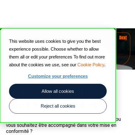
This website uses cookies to give you the best
experience possible. Choose whether to allow
them all or edit your preferences To find out more
about the cookies we use, see our
Cookie Policy
.
Customize your preferences
Nous sommes là pour
Allow all cookies
vous accompagner
Reject all cookies
Vous avez des questions sur la facture électronique ou
vous souhaitez être accompagné dans votre mise en
conformité ?